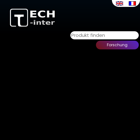
ABSORPTIONSMITTEL & SCHILDE
Zuhause
>
Unsere Produkte
> Absorptionsmittel &
Schilde