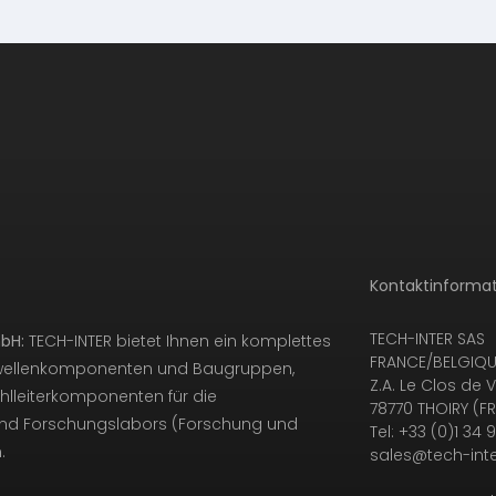
Kontaktinformat
TECH-INTER SAS
bH:
TECH-INTER bietet Ihnen ein komplettes
FRANCE/BELGIQUE
owellenkomponenten und Baugruppen,
Z.A. Le Clos de V
hlleiterkomponenten für die
78770 THOIRY (F
e und Forschungslabors (Forschung und
Tel: +33 (0)1 34 
.
sales@tech-inte