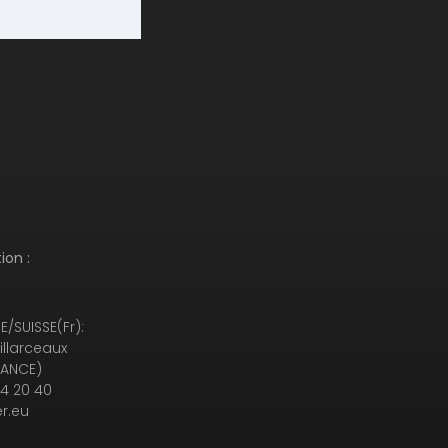
ion :
/SUISSE(Fr):
illarceaux
RANCE)
94 20 40
r.eu