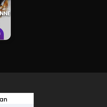
NNE
N
 an