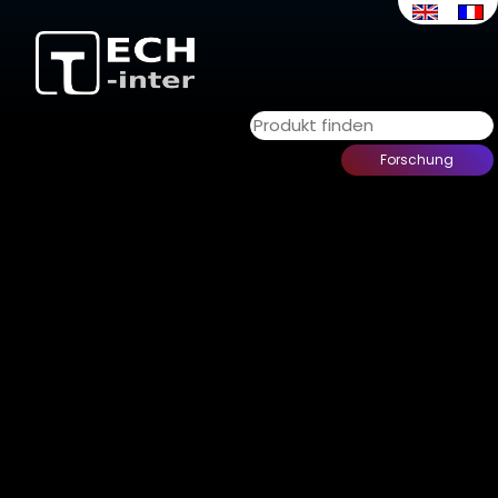
KALIBRIERUNGSKITS
Zuhause
>
Unsere Produkte
> Kalibrierungskits