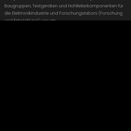
Baugruppen, Testgeräten und Hohlleiterkomponenten für
die Elektronikindustrie und Forschungslabors (Forschung
und Entwicklung) usw an.
Unsere Produkte reichen vom Substrat bis zum
Mikrowellenmodul. Hier finden Sie Verstärker, Mischer,
Dämpfungsglieder, Dioden und Hochfrequenzanschlüsse.
Unsere Werte basieren auf Qualität und Kundenservice.