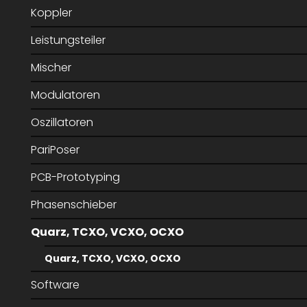
Koppler
Leistungsteiler
Mischer
Modulatoren
Oszillatoren
PariPoser
PCB-Prototyping
Phasenschieber
Quarz, TCXO, VCXO, OCXO
Quarz, TCXO, VCXO, OCXO
Software