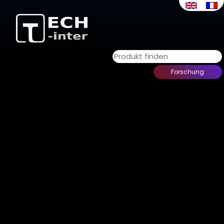
Polarisations-T-Stücke
Unsere Produkte
>
-- Unsere Produkte --
>
Bias
Tees
> Polarisations-T-Stücke