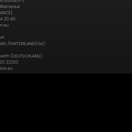
/SUISSE(Fr):
illarceaux
RANCE)
94 20 40
r.eu
bH
ND /SWITZERLAND(Ge) :
erth (DEUTSCHLAND)
120 22200
ter.eu