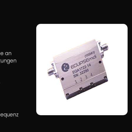
te an
stungen
r
Frequenz