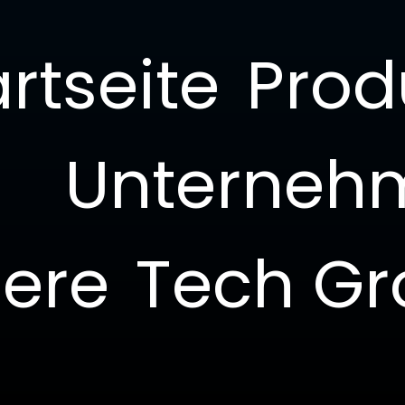
le
rtseite
Prod
zer-Module
> Equalizer-Module
Unterneh
iere
Tech G