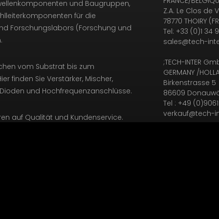
FRANCE/BELGIQUE
owellenkomponenten und Baugruppen,
Z.A. Le Clos de V
hlleiterkomponenten für die
78770 THOIRY (F
e und Forschungslabors (Forschung und
Tel: +33 (0)1 34 
.
sales@tech-inte
;TECH-INTER Gm
ichen vom Substrat bis zum
GERMANY /HOLLA
er finden Sie Verstärker, Mischer,
Birkenstrasse 5
 Dioden und Hochfrequenzanschlüsse.
86609 Donauwö
Tel : +49 (0)906
verkauf@tech-in
en auf Qualität und Kundenservice.