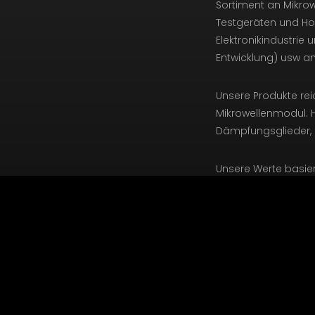
Sortiment an Mikr
Testgeräten und Ho
Elektronikindustri
Entwicklung) usw an
Unsere Produkte re
Mikrowellenmodul. Hi
Dämpfungsglieder,
Unsere Werte basier