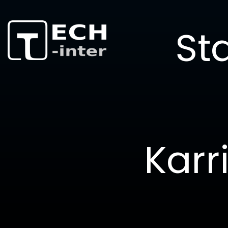
Equalizer-Modu
Sta
Unsere Produkte
>
Equalizer
>
Equali
Karr