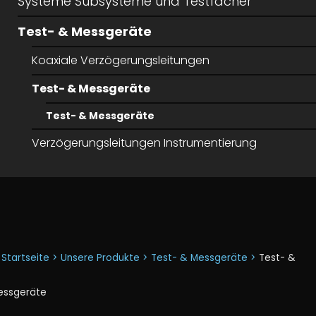
Systeme Subsysteme und Testfächer
Test- & Messgeräte
Koaxiale Verzögerungsleitungen
Test- & Messgeräte
Test- & Messgeräte
Verzögerungsleitungen Instrumentierung
Startseite >
Unsere Produkte >
Test- & Messgeräte >
Test- &
essgeräte